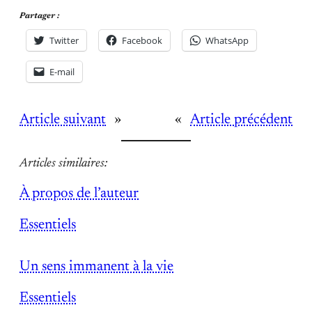
Partager :
Twitter
Facebook
WhatsApp
E-mail
Article suivant
»
«
Article précédent
Articles similaires:
À propos de l’auteur
Par rapport à
Essentiels
Un sens immanent à la vie
Par rapport à
Essentiels