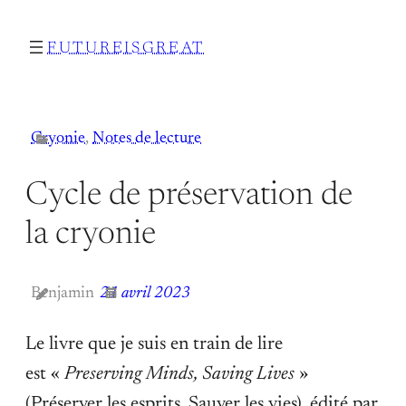
Aller
FUTUREISGREAT
au
contenu
Cryonie
, 
Notes de lecture
Cycle de préservation de
la cryonie
Benjamin
21 avril 2023
Le livre que je suis en train de lire
est «
Preserving Minds, Saving Lives
»
(Préserver les esprits, Sauver les vies), édité par